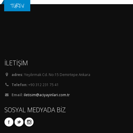
TÜREV
İLETİŞİM
adres:
Yeşilırmak Cd. No:15 Demirtepe Ankara
Telefon:
+90 312 231 75 41
Email:
iletisim@aciyayinlari.com.tr
SOSYAL MEDYADA BİZ